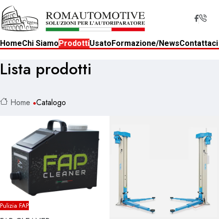
Home
Chi Siamo
Prodotti
Usato
Formazione/News
Contattaci
Lista prodotti
Home
Catalogo
Pulizia FAP